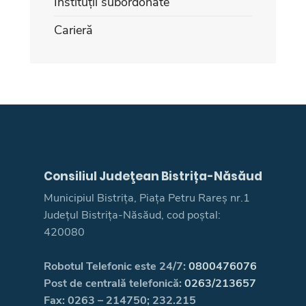
Instituții subordonate
Carieră
Consiliul Judeţean Bistrița-Năsăud
Municipiul Bistrița, Piața Petru Rareș nr.1
Județul Bistrița-Năsăud, cod poștal:
420080
Robotul Telefonic este 24/7:
0800476076
Post de centrală telefonică:
0263/213657
Fax: 0263 – 214750; 232.215