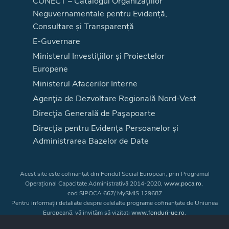
CONECT – Catalogul Organizațiilor
Neguvernamentale pentru Evidență,
Consultare și Transparență
E-Guvernare
Ministerul Investițiilor și Proiectelor
Europene
Ministerul Afacerilor Interne
Agenţia de Dezvoltare Regională Nord-Vest
Direcţia Generală de Paşapoarte
Direcția pentru Evidența Persoanelor și
Administrarea Bazelor de Date
Acest site este cofinanțat din Fondul Social European, prin Programul
Operațional Capacitate Administrativă 2014-2020,
www.poca.ro
,
cod SIPOCA 667/ MySMIS 129687
Pentru informații detaliate despre celelalte programe cofinanțate de Uniunea
Europeană, vă invităm să vizitați
www.fonduri-ue.ro
.
Conținutul acestui site web nu reprezintă în mod obligatoriu poziția oficială