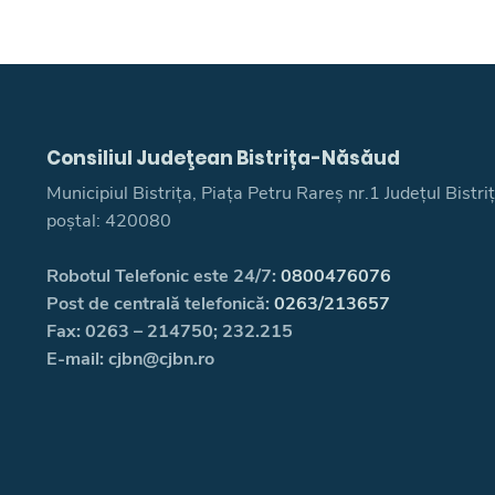
Consiliul Judeţean Bistrița-Năsăud
Municipiul Bistrița, Piața Petru Rareș nr.1 Județul Bistr
poștal: 420080
Robotul Telefonic este 24/7:
0800476076
Post de centrală telefonică:
0263/213657
Fax: 0263 – 214750; 232.215
E-mail: cjbn@cjbn.ro