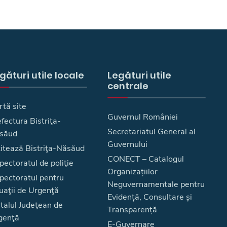
gături utile locale
Legături utile
centrale
rtă site
Guvernul României
fectura Bistriţa-
Secretariatul General al
săud
Guvernului
zitează Bistriţa-Năsăud
CONECT – Catalogul
pectoratul de poliţie
Organizațiilor
spectoratul pentru
Neguvernamentale pentru
uaţii de Urgenţă
Evidență, Consultare și
talul Judeţean de
Transparență
genţă
E-Guvernare