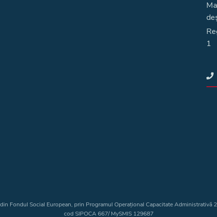
Ma
deş
Reg
1
t din Fondul Social European, prin Programul Operațional Capacitate Administrativă
cod SIPOCA 667/ MySMIS 129687