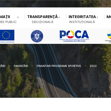
MAȚII
TRANSPARENȚĂ
INTEGRITATEA
M
RES PUBLIC
DECIZIONALĂ
INSTITUȚIONALĂ
ȚĂRI
FINANȚĂRI
FINANTARI PROGRAME SPORTIVE
2022