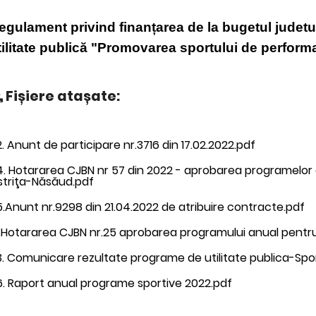
egulament privind finanțarea de la bugetul judetu
tilitate publică
"Promovarea sportului de perform
Fișiere atașate:
. Anunt de participare nr.3716 din 17.02.2022.pdf
. Hotararea CJBN nr 57 din 2022 - aprobarea programelor c
striţa-Năsăud.pdf
.Anunt nr.9298 din 21.04.2022 de atribuire contracte.pdf
1.Hotararea CJBN nr.25 aprobarea programului anual pentr
3. Comunicare rezultate programe de utilitate publica-Sp
6. Raport anual programe sportive 2022.pdf