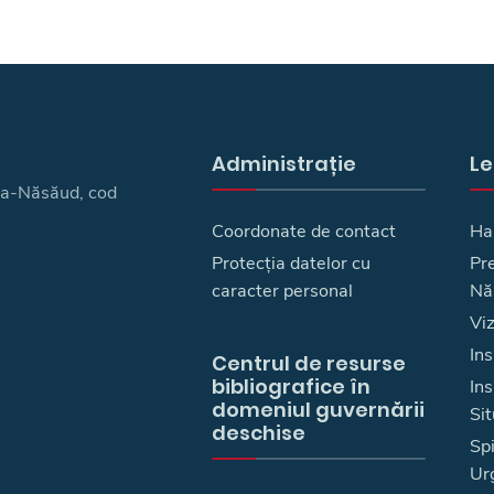
Administrație
Le
ița-Năsăud, cod
Coordonate de contact
Ha
Protecția datelor cu
Pre
caracter personal
Nă
Vi
Ins
Centrul de resurse
bibliografice în
In
domeniul guvernării
Sit
deschise
Spi
Ur