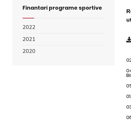
Finantari programe sportive
R
u
2022
2021
2020
02
04
Bi
05
0
0
0