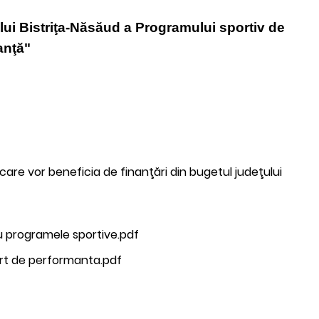
lui Bistriţa-Năsăud a Programului sportiv de
anţă"
are vor beneficia de finanţări din bugetul judeţului
u programele sportive.pdf
ort de performanta.pdf